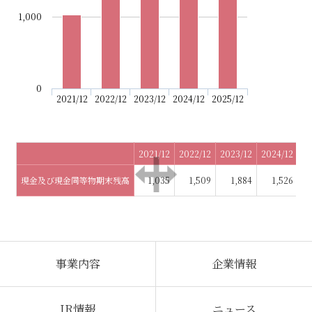
1,000
0
2021/12
2022/12
2023/12
2024/12
2025/12
2021/12
2022/12
2023/12
2024/12
20
現金及び現金同等物期末残高
1,035
1,509
1,884
1,526
事業内容
企業情報
IR情報
ニュース