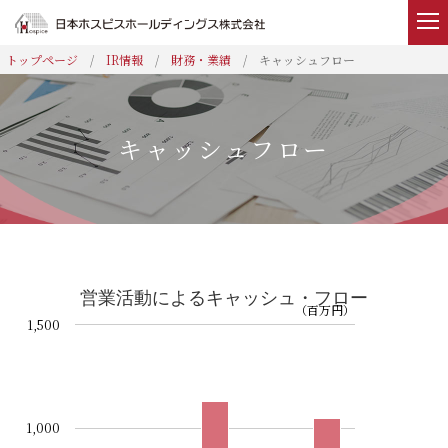
IR情報
財務・業績
キャッシュフロー
ホーム
事業内容
キャッシュフロー
企業情報
IR情報
営業活動によるキャッシュ・フロー
（百万円）
1,500
ニュース
採用情報
1,000