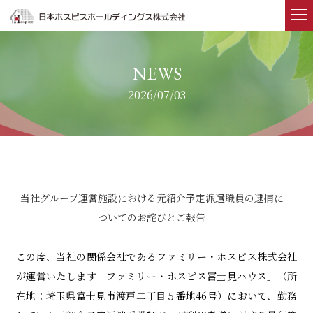
ホーム
2026/07/03
事業内容
企業情報
IR情報
当社グループ運営施設における元紹介予定派遣職員の逮捕に
ついてのお詫びとご報告
ニュース
この度、当社の関係会社であるファミリー・ホスピス株式会社
採用情報
が運営いたします「ファミリー・ホスピス富士見ハウス」（所
在地：埼玉県富士見市渡戸二丁目５番地
46号）において、勤務