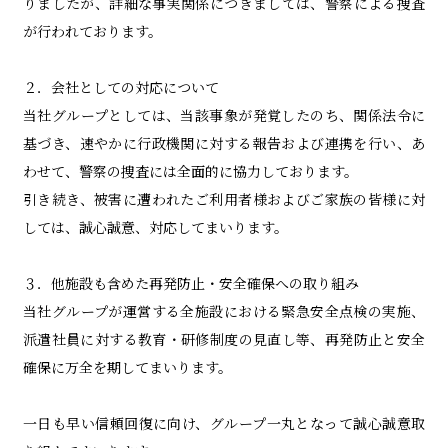
りましたが
、
詳細な事実関係につきましては、警察による捜査
が行われております。
２．
会社として
の対応について
当社グループとしては、
当該事象が発覚したのち、
関係法令に
基づき、
速やかに
行政機関に対する報告および連携を行
い
、
あ
わせて、
警察の捜査
には
全面的に協力して
おります
。
引き続き、
被害に遭われたご利用者様およびご家族の皆様に対
して
は
、誠心誠意、対応
して
まいります。
３．
他施設も含めた再発防止・安全確保への取り組み
当社グループ
が運営する全施設における緊急安全点検の実施、
派遣社員に対する教育・研修制度の見直し
等
、再発防止と安全
確保に万全を期してまいります。
一日も早い信頼回復に向け、グループ一丸となって誠心誠意取