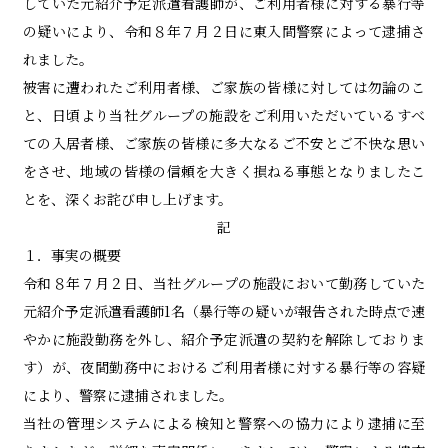
してい
た元紹介予定
派遣看護師が、ご利用者様に対する暴行等
お問い合わせ
の疑いにより、令和８年７月２日に東入間警察に
よって
逮捕さ
れました。
被害に遭われたご利用者様
、
ご家族の皆様に
対しては勿論のこ
と
、
日頃より
当社グループの施設
をご利用いただいているすべ
ての入居者様
、
ご家族の皆様に多大なるご不安とご不快な思い
をさせ、地域の皆様の信頼を大きく損ねる事態となりましたこ
とを、深くお詫び申し上げます。
記
１．
事実の概要
令和８年７
月
２
日、
当社グループの
施設において勤務していた
元紹介予定派遣看護師1名
（
暴行等の疑いが
報告
された
時点で速
やかに施設勤務を外し、紹介予定派遣の契約を解除しておりま
す
）
が、
夜間勤務中に
おける
ご利用者様に対する暴行等の容疑
により、警察に逮捕されました。
当社の管理システム
による
検知
と警察への協力により逮捕に
至